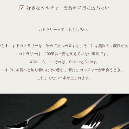
好きなカルチャーを食卓に持ち込みたい
カトラリーって、おもしろい。
つも手にするカトラリーを、改めて見つめ直すと、そこには無限の可能性があ
カトラリーは、100年以上姿を変えていない道具です。
&Cの「C」——それは、CultureとCutlery。
すでに本質へと辿り着いたその形に、新たなカルチャーが出会うとき、
これまでない一本が生まれます。