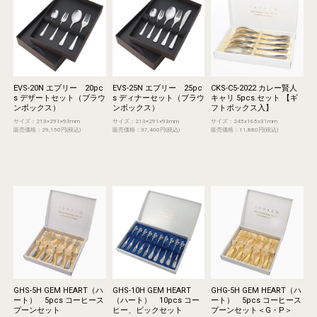
EVS-20N エブリー 20pc
EVS-25N エブリー 25pc
CKS-C5-2022 カレー賢人
s デザートセット（ブラウ
s ディナーセット（ブラウ
キャリ 5pcs.セット 【ギ
ンボックス）
ンボックス）
フトボックス入】
サイズ：213×291×93mm
サイズ：213×291×93mm
サイズ：245x165x31mm
販売価格：29,150円(税込)
販売価格：37,400円(税込)
販売価格：11,880円(税込)
GHS-5H GEM HEART（ハ
GHS-10H GEM HEART
GHG-5H GEM HEART（ハ
ート） 5pcs コーヒース
（ハート） 10pcs コー
ート） 5pcs コーヒース
プーンセット
ヒー、ピックセット
プーンセット＜G・P＞