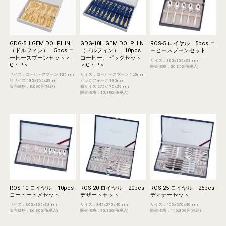
GDG-5H GEM DOLPHIN
GDG-10H GEM DOLPHIN
ROS-5 ロイヤル 5pcs コ
（ドルフィン） 5pcs コ
（ドルフィン） 10pcs
ーヒースプーンセット
ーヒースプーンセット＜
コーヒー、ピックセット
サイズ：195x155x33mm
G・P＞
＜G・P＞
販売価格：20,350円(税込)
サイズ：コーヒースプーン 125mm
サイズ：コーヒースプーン 125mm
箱サイズ 185x165x29mm
ピックフォーク 130mm
販売価格：8,030円(税込)
箱サイズ 275x175x29mm
販売価格：15,180円(税込)
ROS-10 ロイヤル 10pcs
ROS-20 ロイヤル 20pcs
ROS-25 ロイヤル 25pcs
コーヒーヒメセット
デザートセット
ディナーセット
サイズ：305x155x33mm
サイズ：345x275x40mm
サイズ：400x270x40mm
販売価格：36,300円(税込)
販売価格：95,150円(税込)
販売価格：140,800円(税込)