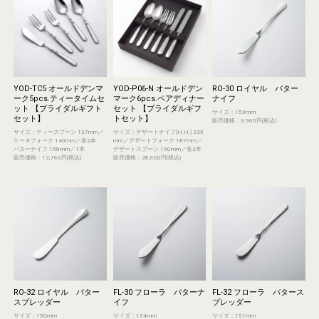
YOD-TC5 オールドデンマ
YOD-P06-N オールドデン
RO-30 ロイヤル バター
ーク5pcs.ティータイムセ
マーク6pcs.ペアディナー
ナイフ
ット 【ブライダルギフト
セット 【ブライダルギフ
サイズ：153mm
セット】
トセット】
販売価格：3,960円(税込)
サイズ：ティースプーン 137mm／
サイズ：デザートナイフ(H.H.) 225
ケーキフォーク 140mm／各2本
mm／デザートフォーク 187mm／
バターナイフ 158mm／1本
デザートスプーン 190mm／各2本
販売価格：12,760円(税込)
販売価格：28,600円(税込)
RO-32 ロイヤル バター
FL-30 フローラ バターナ
FL-32 フローラ バタース
スプレッダー
イフ
プレッダー
サイズ：150mm
サイズ：154mm
サイズ：151mm