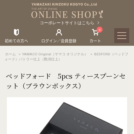
コーポレートサイトはこちら
0
初めての方へ
ログイン／会員登録
カート
ホーム
>
YAMACO Original（ヤマコ オリジナル）
>
BEDFORD（ベッドフ
ォード）バトラー仕上（艶消仕上）
ベッドフォード 5pcs ティースプーンセ
ット（ブラウンボックス）