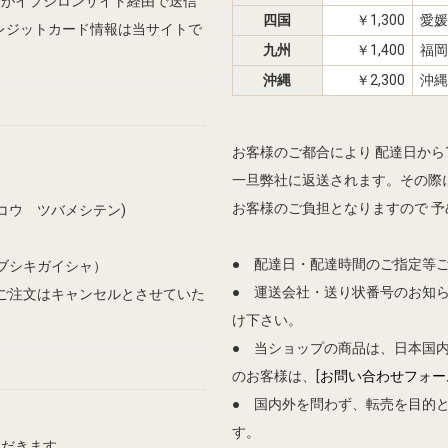
報がイプシロンサイト経由で送信
四国
￥1,300
愛媛
、クレジットカード情報は当サイトで
九州
￥1,400
福岡
沖縄
￥2,300
沖縄
お客様のご都合により 配達日か
一旦弊社に返送されます。その際に
お客様のご負担となりますので 
コウ ツバメシテン)
● 配達日・配達時間のご指定等
ブシキガイシャ）
● 運送会社・送り状番号のお知
ご注文はキャンセルとさせていた
け下さい。
● 当ショップの商品は、日本国
のお客様は、[
お問い合わせフォー
● 国内外を問わず、転売を目的
す。
ただきます。