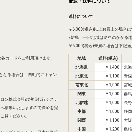
配送・送料について
送料について
￥6,000(税込)以上お買上の場合
※離島・一部地域は送料のかかる
￥6,000(税込)未満の場合は下
Dinersの各カードをご利用頂けます。
地域
送料(税込)
北海道
￥1,400
北海
先となる場合は、自動的にキャン
北東北
￥1,100
青森
南東北
￥1,000
宮城
関東
￥1,000
群馬
シロン株式会社の決済代行システ
北信越
￥1,000
長野
面へ移動いたしますので決済を完
中部
￥1,000
静岡
をご覧ください。
関西
￥1,100
大阪
中国
￥1,200
島根