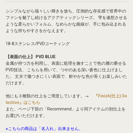
シンプルながら瑞々しい輝きを放ち、圧倒的な存在感で世界中の
ファンを魅了し続けるアクアティックシリーズ。
雫を連想させる
ような柔らかいフォルム、なめらかな曲線が、手に包み込まれる
ような持ちやすさをかなえます。
18-8ステンレス/PVDコーティング
【表面の仕上】 PVD BLUE
金属が持つ力を利用し、表面に処理を施すことで色の層の乗せる
PVD技法、
こちらを用いて、つやのある深い蒼色に仕上げまし
た。
丈夫で傷つきにくい表面で、鮮やかな色が長くお楽しみいた
だけます。
他にも３種類の仕上をご用意しています。→
『Finish(仕上) Se
lection』はこちら
また、ページ下部の「Recommend」より同アイテムの別仕上を
お選びいただけます。
※こちらの商品は「名入れ」出来ません。