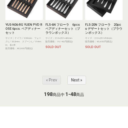
YUS-N06-RG YUEN PVD R
FLS-6N フローラ 6pcs
FLS-20N フローラ 20pc
OSE 6pcs. ペアディナー
ペアディナーセット（ブ
s デザートセット（ブラウ
セット
ラウンボックス）
ンボックス）
サイズ：ナイフ／220mm フォー
サイズ：213×291×46mm
サイズ：213×291×93mm
クL／202mm スプーンL／194m
販売価格：19,140円(税込)
販売価格：45,650円(税込)
m 各2本
SOLD OUT
SOLD OUT
販売価格：40,000円(税込)
« Prev
Next »
198
1-48
商品中
商品