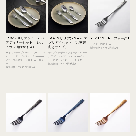
LAS-12 リリアン 6pcs. ペ
LAS-13 リリアン 3pcs. エ
YU-010 YUEN フォーク L
アディナーセット （レス
ブリデイセット （ご家庭
サイズ：約202mm
トラン向けサイズ）
向けサイズ）
販売価格：4,400円(税込)
サイズ：テーブルナイフ（H.H.） 2
サイズ：デザートフォーク 181mm
41mm／テーブルフォーク204mm
／デザートスプーン 179mm／コー
／テーブルスプーン201mm 各２
ヒースプーン 121mm 各１本
本
販売価格：5,800円(税込)
販売価格：19,500円(税込)