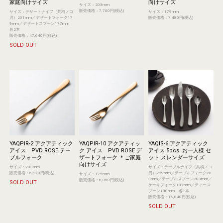
家庭向けサイズ
向けサイズ
サイズ：203mm
販売価格：7,700円(税込)
サイズ：デザートナイフ（共柄ノコ
サイズ：179mm
刃）201mm／デザートフォーク17
販売価格：7,480円(税込)
9mm／デザートスプーン177mm
各2本
販売価格：47,640円(税込)
SOLD OUT
YAQPIR-2 アクアティック
YAQPIR-10 アクアティッ
YAQIS-6 アクアティック
アイス PVD ROSE テー
ク アイス PVD ROSE デ
アイス 5pcs. お一人様 セ
ブルフォーク
ザートフォーク ＊ご家庭
ット スレンダーサイズ
向けサイズ
サイズ：203mm
サイズ：テーブルナイフ（共柄ノコ
販売価格：6,270円(税込)
刃）229mm／テーブルフォーク20
サイズ：179mm
3mm／テーブルスプーン203mm／
販売価格：6,050円(税込)
SOLD OUT
ケーキフォーク137mm／ティース
プーン138mm 各1本
販売価格：16,840円(税込)
SOLD OUT