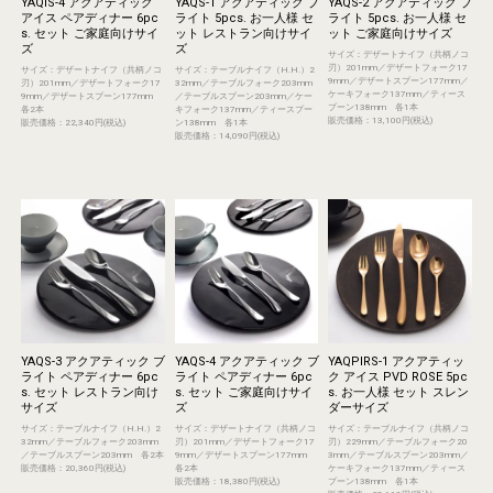
YAQIS-4 アクアティック
YAQS-1 アクアティック ブ
YAQS-2 アクアティック ブ
アイス ペアディナー 6pc
ライト 5pcs. お一人様 セ
ライト 5pcs. お一人様 セ
s. セット ご家庭向けサイ
ット レストラン向けサイ
ット ご家庭向けサイズ
ズ
ズ
サイズ：デザートナイフ（共柄ノコ
刃）201mm／デザートフォーク17
サイズ：デザートナイフ（共柄ノコ
サイズ：テーブルナイフ（H.H.）2
9mm／デザートスプーン177mm／
刃）201mm／デザートフォーク17
32mm／テーブルフォーク203mm
ケーキフォーク137mm／ティース
9mm／デザートスプーン177mm
／テーブルスプーン203mm／ケー
プーン138mm 各1本
各2本
キフォーク137mm／ティースプー
販売価格：13,100円(税込)
販売価格：22,340円(税込)
ン138mm 各1本
販売価格：14,090円(税込)
YAQS-3 アクアティック ブ
YAQS-4 アクアティック ブ
YAQPIRS-1 アクアティッ
ライト ペアディナー 6pc
ライト ペアディナー 6pc
ク アイス PVD ROSE 5pc
s. セット レストラン向け
s. セット ご家庭向けサイ
s. お一人様 セット スレン
サイズ
ズ
ダーサイズ
サイズ：テーブルナイフ（H.H.）2
サイズ：デザートナイフ（共柄ノコ
サイズ：テーブルナイフ（共柄ノコ
32mm／テーブルフォーク203mm
刃）201mm／デザートフォーク17
刃）229mm／テーブルフォーク20
／テーブルスプーン203mm 各2本
9mm／デザートスプーン177mm
3mm／テーブルスプーン203mm／
販売価格：20,360円(税込)
各2本
ケーキフォーク137mm／ティース
販売価格：18,380円(税込)
プーン138mm 各1本