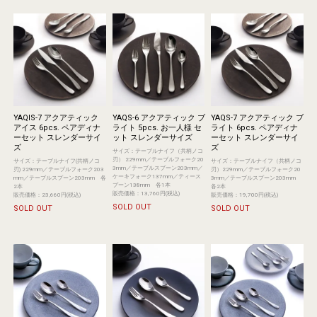
YAQIS-7 アクアティック
YAQS-6 アクアティック ブ
YAQS-7 アクアティック ブ
アイス 6pcs. ペアディナ
ライト 5pcs. お一人様 セ
ライト 6pcs. ペアディナ
ーセット スレンダーサイ
ット スレンダーサイズ
ーセット スレンダーサイ
ズ
ズ
サイズ：テーブルナイフ（共柄ノコ
刃） 229mm／テーブルフォーク20
サイズ：テーブルナイフ(共柄ノコ
サイズ：テーブルナイフ（共柄ノコ
3mm／テーブルスプーン203mm／
刃) 229mm／テーブルフォーク203
刃）229mm／テーブルフォーク20
ケーキフォーク137mm／ティース
mm／テーブルスプーン203mm 各
3mm／テーブルスプーン203mm
プーン138mm 各1本
2本
各2本
販売価格：13,760円(税込)
販売価格：23,660円(税込)
販売価格：19,700円(税込)
SOLD OUT
SOLD OUT
SOLD OUT