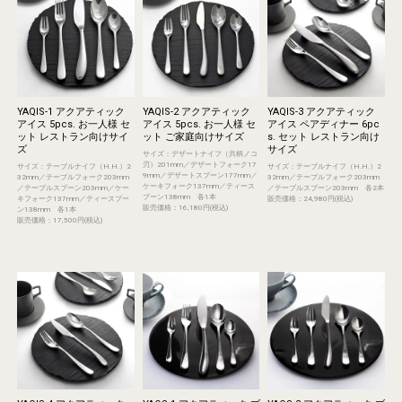
YAQIS-1 アクアティック
YAQIS-2 アクアティック
YAQIS-3 アクアティック
アイス 5pcs. お一人様 セ
アイス 5pcs. お一人様 セ
アイス ペアディナー 6pc
ット レストラン向けサイ
ット ご家庭向けサイズ
s. セット レストラン向け
ズ
サイズ
サイズ：デザートナイフ（共柄ノコ
刃）201mm／デザートフォーク17
サイズ：テーブルナイフ（H.H.）2
サイズ：テーブルナイフ（H.H.）2
9mm／デザートスプーン177mm／
32mm／テーブルフォーク203mm
32mm／テーブルフォーク203mm
ケーキフォーク137mm／ティース
／テーブルスプーン203mm／ケー
／テーブルスプーン203mm 各2本
プーン138mm 各1本
キフォーク137mm／ティースプー
販売価格：24,980円(税込)
販売価格：16,180円(税込)
ン138mm 各1本
販売価格：17,500円(税込)