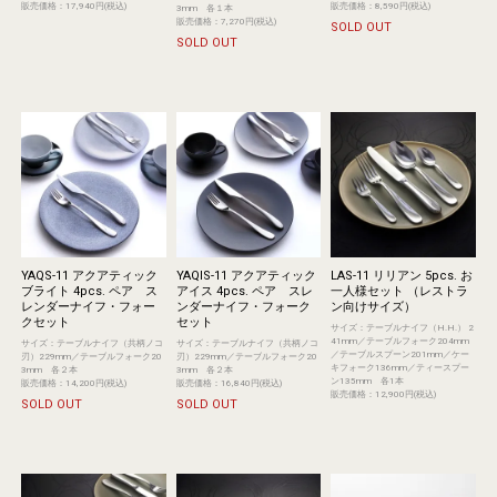
販売価格：17,940円(税込)
販売価格：8,590円(税込)
3mm 各１本
販売価格：7,270円(税込)
SOLD OUT
SOLD OUT
YAQS-11 アクアティック
YAQIS-11 アクアティック
LAS-11 リリアン 5pcs. お
ブライト 4pcs. ペア ス
アイス 4pcs. ペア スレ
一人様セット （レストラ
レンダーナイフ・フォー
ンダーナイフ・フォーク
ン向けサイズ）
クセット
セット
サイズ：テーブルナイフ（H.H.） 2
41mm／テーブルフォーク204mm
サイズ：テーブルナイフ（共柄ノコ
サイズ：テーブルナイフ（共柄ノコ
／テーブルスプーン201mm／ケー
刃）229mm／テーブルフォーク20
刃）229mm／テーブルフォーク20
キフォーク136mm／ティースプー
3mm 各２本
3mm 各２本
ン135mm 各1本
販売価格：14,200円(税込)
販売価格：16,840円(税込)
販売価格：12,900円(税込)
SOLD OUT
SOLD OUT