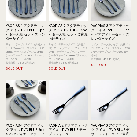
YAQPIAS-1 アクアティッ
YAQPIAS-2 アクアティッ
YAQPIAS-3 アクアティッ
ク アイス PVD BLUE 5pc
ク アイス PVD BLUE 5pc
ク アイス PVD BLUE 6pc
s. お一人様 セット スレン
s. お一人様 セット ご家庭
s. ペアディナーセット ス
ダーサイズ
向けサイズ
レンダーサイズ
サイズ：テーブルナイフ（共柄ノコ
サイズ：デザートナイフ（共柄ノコ
サイズ：テーブルナイフ（共柄ノコ
刃）229mm／テーブルフォーク20
刃）201mm／デザートフォーク17
刃）229mm／テーブルフォーク20
3mm／テーブルスプーン203mm／
9mm／デザートスプーン177mm／
3mm／テーブルスプーン203mm
ケーキフォーク137mm／ティース
ケーキフォーク137mm／ティース
各2本
プーン138mm 各1本
プーン138mm 各1本
販売価格：48,740円(税込)
販売価格：34,880円(税込)
販売価格：34,330円(税込)
SOLD OUT
SOLD OUT
SOLD OUT
YAQPIAS-4 アクアティッ
YAQPIA-2 アクアティック
YAQPIA-10 アクアティッ
ク アイス PVD BLUE 6pc
アイス PVD BLUE テー
ク アイス PVD BLUE デ
s. ペアディナーセット ご
ブルフォーク
ザートフォーク ＊ご家庭