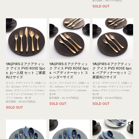
販売価格：28,610円(税込)
SOLD OUT
YAQPIRS-2 アクアティッ
YAQPIRS-3 アクアティッ
YAQPIRS-4 アクアティッ
ク アイス PVD ROSE 5pc
ク アイス PVD ROSE 6pc
ク アイス PVD ROSE 6pc
s. お一人様 セット ご家庭
s. ペアディナーセット ス
s. ペアディナーセット ご
向けサイズ
レンダーサイズ
家庭向けサイズ
サイズ：デザートナイフ（共柄ノコ
サイズ：テーブルナイフ（共柄ノコ
サイズ：デザートナイフ（共柄ノコ
刃）201mm／デザートフォーク17
刃）229mm／テーブルフォーク20
刃）201mm／デザートフォーク17
9mm／デザートスプーン177mm／
3mm／テーブルスプーン203mm
9mm／デザートスプーン177mm
ケーキフォーク137mm／ティース
各2本
各2本
プーン138mm 各1本
販売価格：40,160円(税込)
販売価格：39,060円(税込)
販売価格：28,060円(税込)
SOLD OUT
SOLD OUT
SOLD OUT