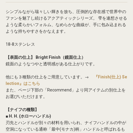
シンプルながら瑞々しい輝きを放ち、圧倒的な存在感で世界中の
ファンを魅了し続けるアクアティックシリーズ。
雫を連想させる
ような柔らかいフォルム、なめらかな曲線が、手に包み込まれる
ような持ちやすさをかなえます。
18-8ステンレス
【表面の仕上】 Bright Finish（鏡面仕上）
鏡面のようなつやと透明感がある仕上がりです。
他にも３種類の仕上をご用意しています。→
『Finish(仕上) Se
lection』はこちら
また、ページ下部の「Recommend」より同アイテムの別仕上を
お選びいただけます。
【ナイフの種類】
■ H. H. (ホローハンドル)
刃先とハンドルが別々の材料を用いられ、ナイフハンドルの中が
空洞になっている通称「最中(モナカ)柄」ハンドルと呼ばれるも