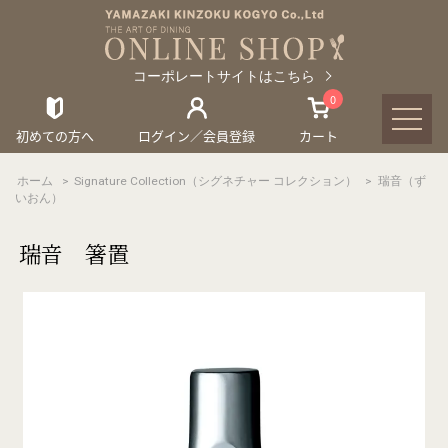
コーポレートサイトはこちら
0
初めての方へ
ログイン／会員登録
カート
ホーム
>
Signature Collection（シグネチャー コレクション）
>
瑞音（ず
いおん）
瑞音 箸置