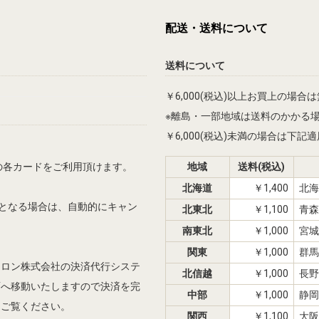
配送・送料について
送料について
￥6,000(税込)以上お買上の場合
※離島・一部地域は送料のかかる
￥6,000(税込)未満の場合は下
Dinersの各カードをご利用頂けます。
地域
送料(税込)
北海道
￥1,400
北海
先となる場合は、自動的にキャン
北東北
￥1,100
青森
南東北
￥1,000
宮城
関東
￥1,000
群馬
シロン株式会社の決済代行システ
北信越
￥1,000
長野
面へ移動いたしますので決済を完
中部
￥1,000
静岡
をご覧ください。
関西
￥1,100
大阪