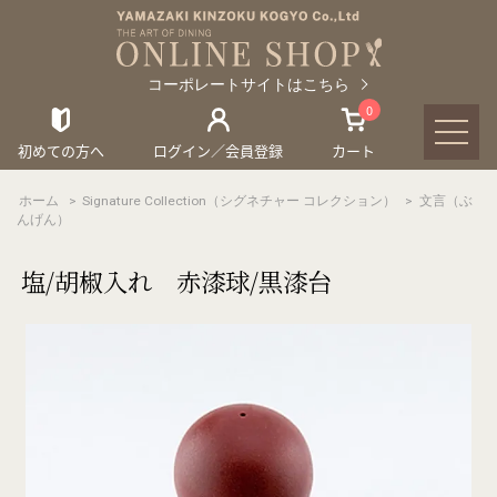
コーポレートサイトはこちら
0
初めての方へ
ログイン／会員登録
カート
ホーム
>
Signature Collection（シグネチャー コレクション）
>
文言（ぶ
んげん）
塩/胡椒入れ 赤漆球/黒漆台