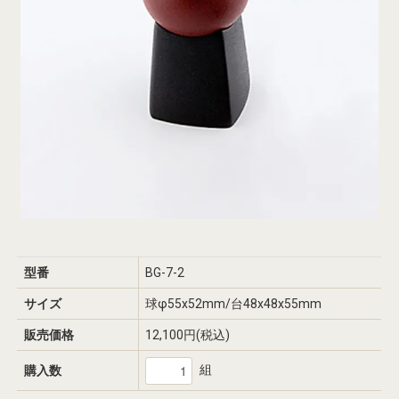
型番
BG-7-2
サイズ
球φ55x52mm/台48x48x55mm
販売価格
12,100円(税込)
組
購入数