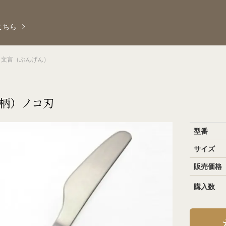
こちら
文言（ぶんげん）
柄）ノコ刃
型番
サイズ
販売価格
購入数