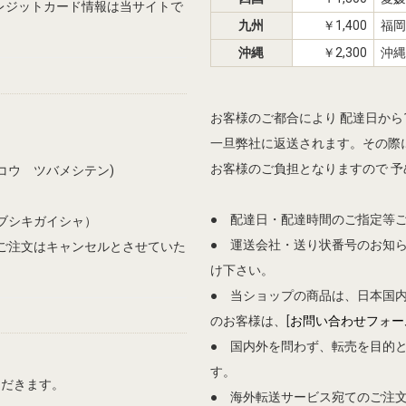
、クレジットカード情報は当サイトで
九州
￥1,400
福岡
沖縄
￥2,300
沖縄
お客様のご都合により 配達日か
一旦弊社に返送されます。その際に
お客様のご負担となりますので 
コウ ツバメシテン)
● 配達日・配達時間のご指定等
ブシキガイシャ）
● 運送会社・送り状番号のお知
ご注文はキャンセルとさせていた
け下さい。
● 当ショップの商品は、日本国
のお客様は、[
お問い合わせフォー
● 国内外を問わず、転売を目的
す。
ただきます。
● 海外転送サービス宛てのご注