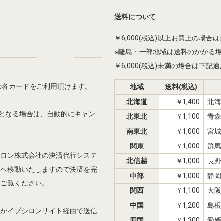
送料について
￥6,000(税込)以上お買上の場合
※離島・一部地域は送料のかかる
￥6,000(税込)未満の場合は下
Dinersの各カードをご利用頂けます。
地域
送料(税込)
北海道
￥1,400
北海
先となる場合は、自動的にキャン
北東北
￥1,100
青森
南東北
￥1,000
宮城
関東
￥1,000
群馬
シロン株式会社の決済代行システ
北信越
￥1,000
長野
面へ移動いたしますので決済を完
中部
￥1,000
静岡
をご覧ください。
関西
￥1,100
大阪
中国
￥1,200
島根
報がイプシロンサイト経由で送信
四国
￥1,300
愛媛