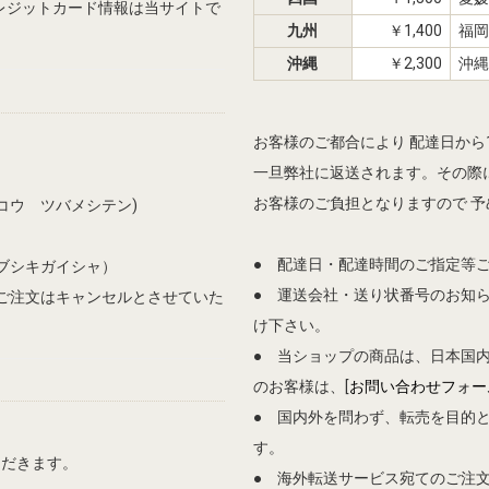
、クレジットカード情報は当サイトで
九州
￥1,400
福岡
沖縄
￥2,300
沖縄
お客様のご都合により 配達日か
一旦弊社に返送されます。その際に
お客様のご負担となりますので 
コウ ツバメシテン)
● 配達日・配達時間のご指定等
ブシキガイシャ）
● 運送会社・送り状番号のお知
ご注文はキャンセルとさせていた
け下さい。
● 当ショップの商品は、日本国
のお客様は、[
お問い合わせフォー
● 国内外を問わず、転売を目的
す。
ただきます。
● 海外転送サービス宛てのご注