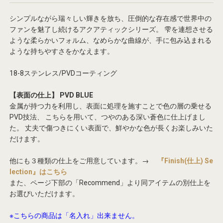
シンプルながら瑞々しい輝きを放ち、圧倒的な存在感で世界中の
ファンを魅了し続けるアクアティックシリーズ。
雫を連想させる
ような柔らかいフォルム、なめらかな曲線が、手に包み込まれる
ような持ちやすさをかなえます。
18-8ステンレス/PVDコーティング
【表面の仕上】 PVD BLUE
金属が持つ力を利用し、表面に処理を施すことで色の層の乗せる
PVD技法、
こちらを用いて、つやのある深い蒼色に仕上げまし
た。
丈夫で傷つきにくい表面で、鮮やかな色が長くお楽しみいた
だけます。
他にも３種類の仕上をご用意しています。→
『Finish(仕上) Se
lection』はこちら
また、ページ下部の「Recommend」より同アイテムの別仕上を
お選びいただけます。
※こちらの商品は「名入れ」出来ません。