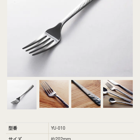
型番
YU-010
サイズ
約202mm